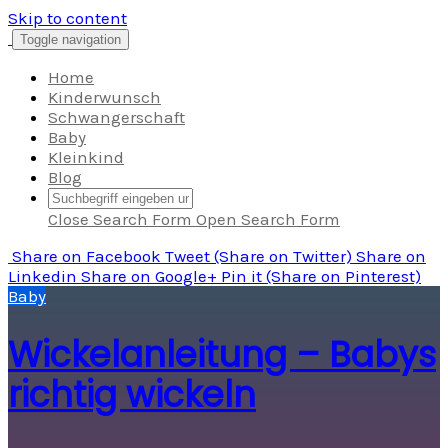
Skip to content
Toggle navigation
Home
Kinderwunsch
Schwangerschaft
Baby
Kleinkind
Blog
Close Search Form
Open Search Form
Share
on Facebook
Tweet
(Share on Twitter)
Share
on
Linkedin
Share
on Google+
Pin it
(Share on Pinterest)
Baby
Wickelanleitung – Babys
richtig wickeln