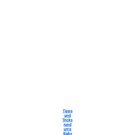
Tipps
und
Tricks
rund
ums
Baby