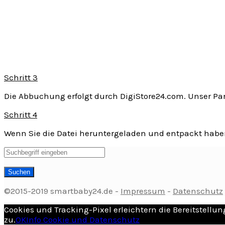
Schritt 3
Die Abbuchung erfolgt durch DigiStore24.com. Unser Par
Schritt 4
Wenn Sie die Datei heruntergeladen und entpackt haben,
©2015-2019 smartbaby24.de -
Impressum
-
Datenschutz
Cookies und Tracking-Pixel erleichtern die Bereitstell
zu.
OK
Info Cookie und Datenschutz